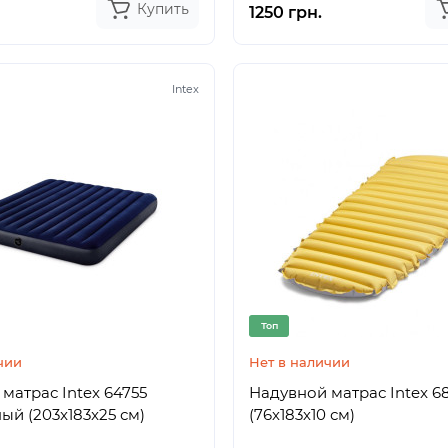
Купить
1250 грн.
Intex
Топ
чии
Нет в наличии
матрас Intex 64755
Надувной матрас Intex 6
ый (203x183x25 см)
(76х183х10 см)