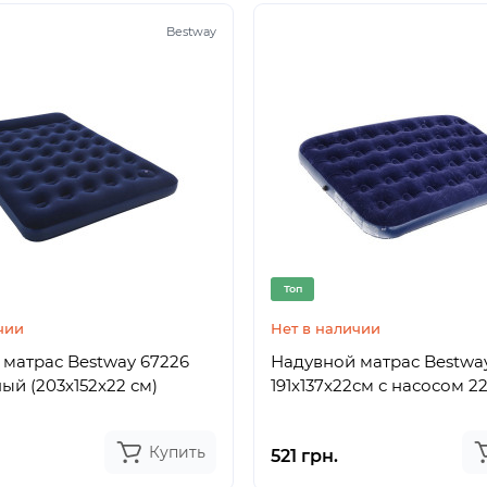
Bestway
Топ
чии
Нет в наличии
матрас Bestway 67226
Надувной матрас Bestwa
ый (203x152x22 см)
191x137x22см с насосом 2
Купить
521 грн.