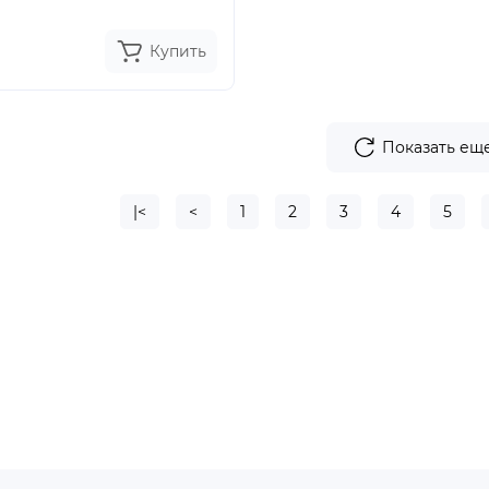
Купить
Показать ещ
|<
<
1
2
3
4
5