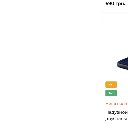
690 грн.
Хит
Топ
Нет в нали
Надувной 
двуспальн