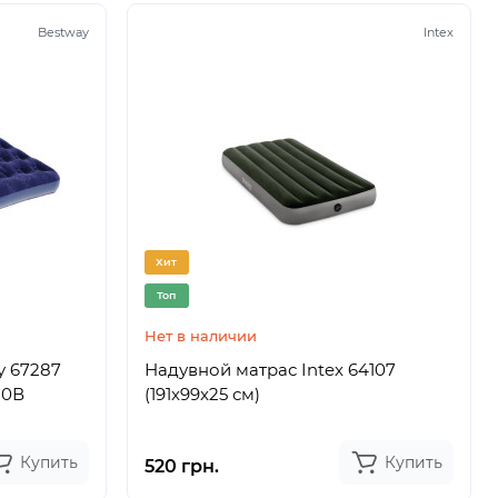
Bestway
Intex
Хит
Топ
Нет в наличии
y 67287
Надувной матрас Intex 64107
20В
(191x99x25 см)
Купить
Купить
520 грн.