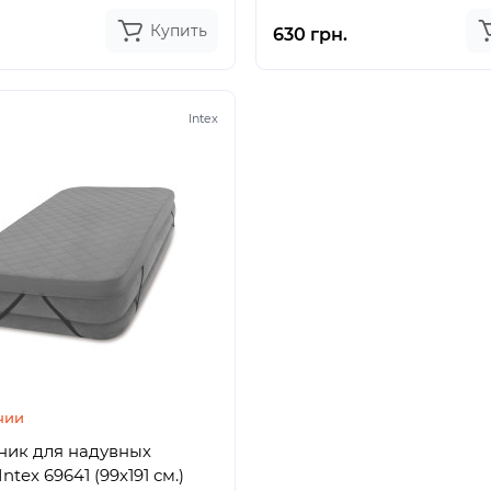
Купить
630 грн.
Intex
чии
ник для надувных
ntex 69641 (99x191 см.)