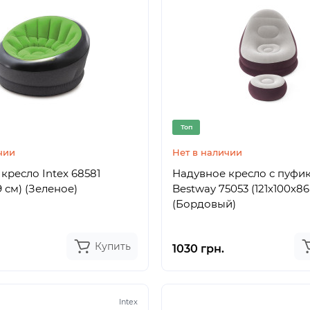
Топ
чии
Нет в наличии
кресло Intex 68581
Надувное кресло с пуфи
9 см) (Зеленое)
Bestway 75053 (121x100x86
(Бордовый)
Купить
1030 грн.
Intex