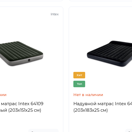
Intex
Хит
Топ
чии
Нет в наличии
матрас Intex 64109
Надувной матрас Intex 6
ый (203х151х25 см)
(203x183x25 см)