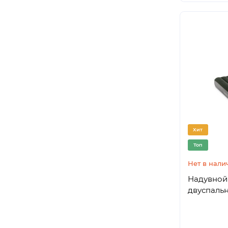
Хит
Топ
Нет в нали
Надувной 
двуспальн