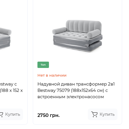
Топ
Нет в наличии
stway с
Надувной диван трансформер 2в1
88 х 152 х
Bestway 75079 (188х152х64 см) с
встроенным электронасосом
Купить
Купить
2750 грн.