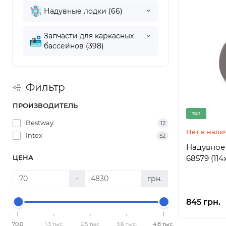
Надувные лодки (66)
Запчасти для каркасных
бассейнов (398)
Фильтр
ПРОИЗВОДИТЕЛЬ
Топ
Bestway
12
Нет в нали
Intex
52
Надувное 
ЦЕНА
68579 (114
-
грн.
845 грн.
70,0
1,3 тыс.
2,5 тыс.
3,6 тыс.
4,8 тыс.