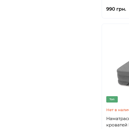
990 грн.
Топ
Нет в нали
Наматрас
кроватей I