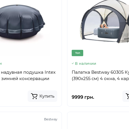
Топ
и
В наличии
надувная подушка Intex
Палатка Bestway 60305 К
я зимней консервации
(390х255 см) 4 окна, 4 к
Купить
9999 грн.
Bestway