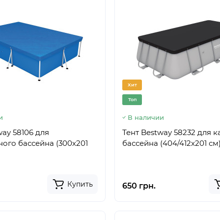
Хит
Топ
и
В наличии
way 58106 для
Тент Bestway 58232 для 
ого бассейна (300х201
бассейна (404/412х201 см
Купить
650 грн.