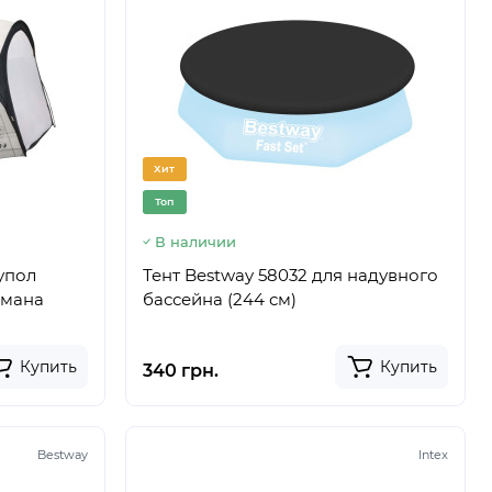
Хит
Топ
В наличии
упол
Тент Bestway 58032 для надувного
армана
бассейна (244 см)
Купить
Купить
340 грн.
Bestway
Intex