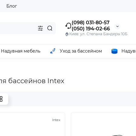
ы
Блог
(098) 031-80-57
(050) 194-02-66
🏠Киев: ул. Степана Бандеры 10Б
Надувная мебель
Уход за бассейном
Надув
ля бассейнов Intex
Intex