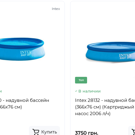
Intex
Топ
и
В наличии
30 - надувной бассейн
Intex 28132 - надувной б
366x76 см)
(366х76 см) (Картриджый
насос 2006 л/ч)
Купить
3750 грн.