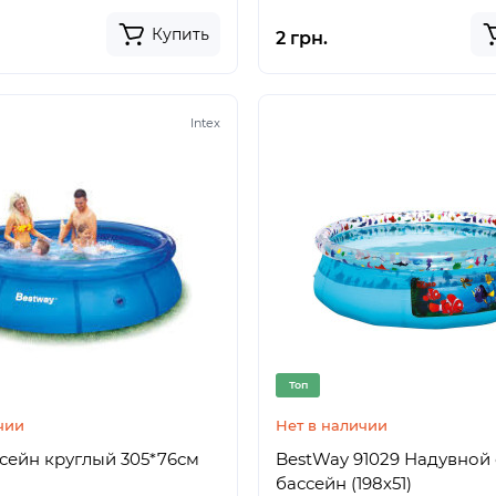
Купить
2 грн.
Intex
Топ
чии
Нет в наличии
сейн круглый 305*76см
BestWay 91029 Надувной
бассейн (198х51)