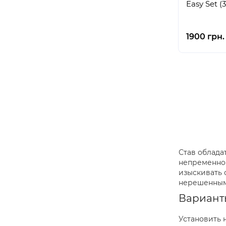
Easy Set (
1900 грн.
Став облада
непременно 
изыскивать с
нерешенным
Вариант
Установить 