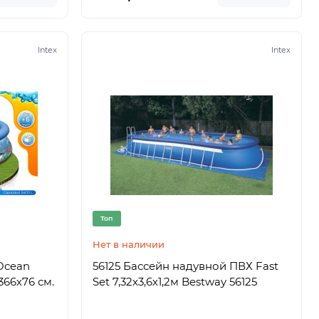
Intex
Intex
Топ
Нет в наличии
Ocean
56125 Бассейн надувной ПВХ Fast
366х76 см.
Set 7,32х3,6х1,2м Bestway 56125