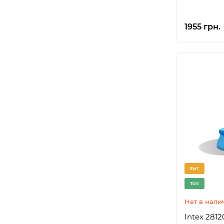
1955 грн.
Хит
Топ
Нет в нали
Intex 281