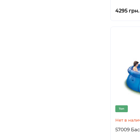
4295 грн.
Топ
Нет в нали
57009 Бас