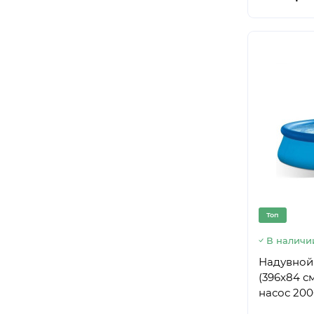
Топ
В наличи
Надувной 
(396x84 с
насос 2006