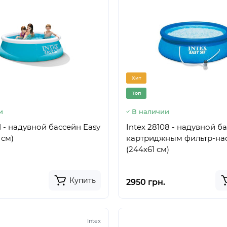
Хит
Топ
и
В наличии
1 - надувной бассейн Easy
Intex 28108 - надувной б
 см)
картриджным фильтр-на
(244х61 см)
Купить
2950 грн.
Intex