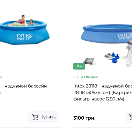
Топ
и
В наличии
6 - надувной бассейн
Intex 28118 - надувной б
)
28118 (305х61 см) (Картр
фильтр-насос 1250 л/ч)
Купить
3100 грн.