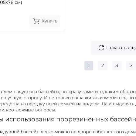
305x76 см)
Купить
Показать ещ
1
2
3
>
телем надувного бассейна, вы сразу заметите, каким обра
в лучшую сторону. И не только ваша жизнь измениться, но 
редства на поездку всей семьей на водоем. Да и выделять д
и неотложные вопросы.
ы использования прорезиненных бассей
надувной бассейн легко можно во дворе собственного дом