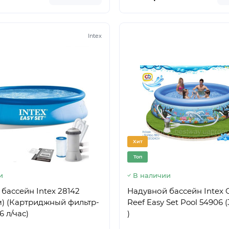
Intex
Хит
Топ
и
В наличии
бассейн Intex 28142
Надувной бассейн Intex 
м) (Картриджный фильтр-
Reef Easy Set Pool 54906 (
 л/час)
)