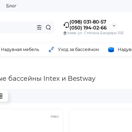
ы
Блог
(098) 031-80-57
(050) 194-02-66
🏠Киев: ул. Степана Бандеры 10Б
Надувная мебель
Уход за бассейном
Надув
е бассейны Intex и Bestway
Intex