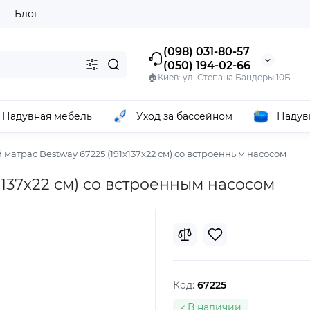
ы
Блог
(098) 031-80-57
(050) 194-02-66
🏠Киев: ул. Степана Бандеры 10Б
Надувная мебель
Уход за бассейном
Надув
матрас Bestway 67225 (191х137x22 см) со встроенным насосом
х137x22 см) со встроенным насосом
Код:
67225
В наличии