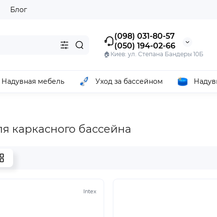
ы
Блог
(098) 031-80-57
(050) 194-02-66
🏠Киев: ул. Степана Бандеры 10Б
Надувная мебель
Уход за бассейном
Надув
ля каркасного бассейна
Intex