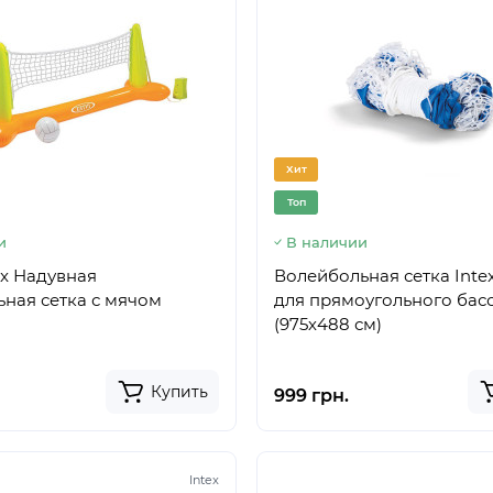
Хит
Топ
и
В наличии
ex Надувная
Волейбольная сетка Inte
ная сетка с мячом
для прямоугольного бас
(975х488 см)
Купить
999 грн.
Intex