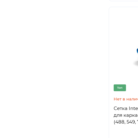
Топ
Нет в нали
Сетка Int
для карка
(488, 549,