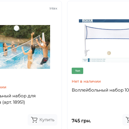
Intex
Топ
Нет в наличии
чии
Воллейбольный набор 1
ьный набор для
бассейнов (арт. 18951)
Купить
745 грн.