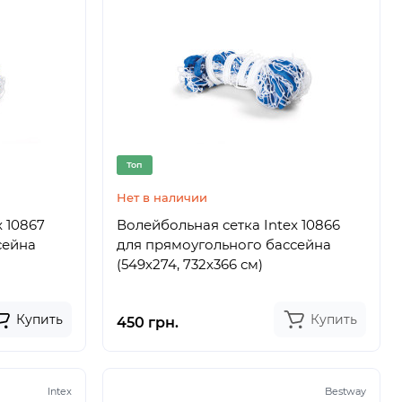
Топ
Нет в наличии
x 10867
Волейбольная сетка Intex 10866
сейна
для прямоугольного бассейна
(549х274, 732х366 см)
Купить
Купить
450 грн.
Intex
Bestway