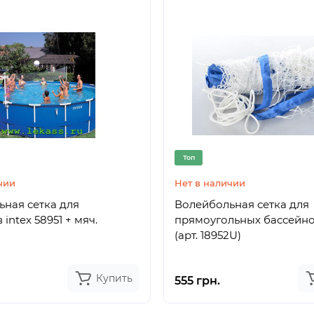
Топ
чии
Нет в наличии
ная сетка для
Волейбольная сетка для
intex 58951 + мяч.
прямоугольных бассейно
(арт. 18952U)
Купить
555 грн.