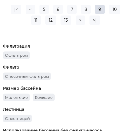
|<
<
5
6
7
8
9
10
11
12
13
>
>|
Фильтрация
С фильтром
Фильтр
С песочным фильтром
Размер бассейна
Маленькие
Большие
Лестница
С лестницей
Использование бассейна без фильтр-насоса