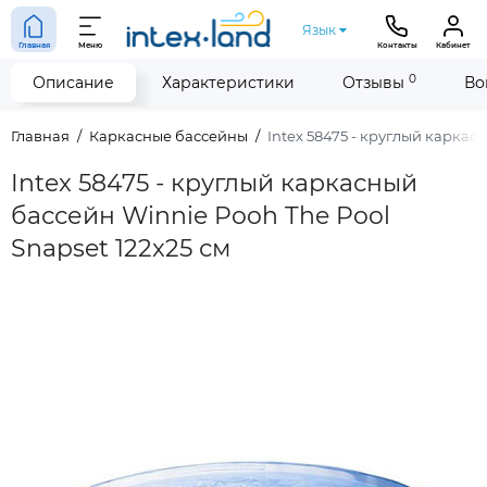
Язык
Главная
Меню
Контакты
Кабинет
0
Описание
Характеристики
Отзывы
Во
Главная
Каркасные бассейны
Intex 58475 - круглый каркас
Intex 58475 - круглый каркасный
бассейн Winnie Pooh The Pool
Snapset 122x25 см