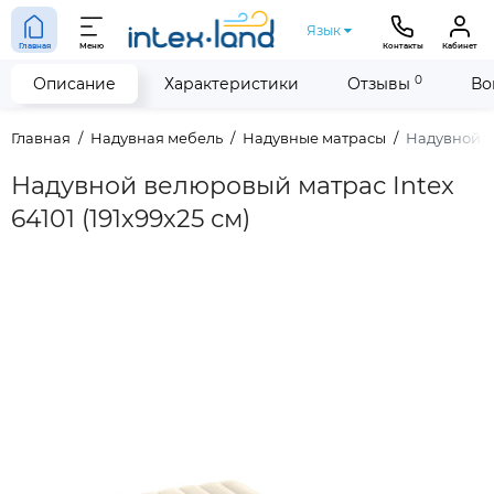
Язык
Главная
Меню
Контакты
Кабинет
0
Описание
Характеристики
Отзывы
Во
Главная
Надувная мебель
Надувные матрасы
Надувной ве
Надувной велюровый матрас Intex
64101 (191х99х25 см)