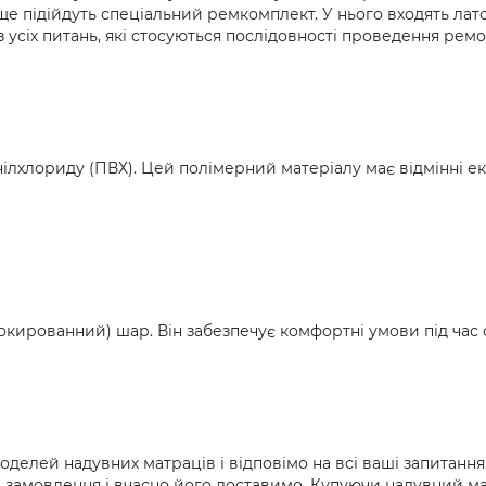
аще підійдуть спеціальний ремкомплект. У нього входять лат
з усіх питань, які стосуються послідовності проведення ре
ілхлориду (ПВХ). Цей полімерний матеріалу має відмінні ек
ированний) шар. Він забезпечує комфортні умови під час 
оделей надувних матраців і відповімо на всі ваші запитан
замовлення і вчасно його доставимо. Купуючи надувний ма