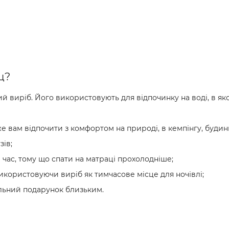
ц?
виріб. Його використовують для відпочинку на воді, в якос
 вам відпочити з комфортом на природі, в кемпінгу, будин
зів;
й час, тому що спати на матраці прохолодніше;
використовуючи виріб як тимчасове місце для ночівлі;
льний подарунок близьким.