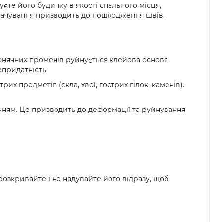
те його будинку в якості спального місця,
екачування призводить до пошкодження швів.
сонячних променів руйнується клейова основа
епридатність.
их предметів (скла, хвої, гострих гілок, каменів).
нням. Це призводить до деформації та руйнування
розкривайте і не надувайте його відразу, щоб