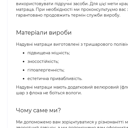
використовувати підручні засоби. Для цієї мети кр
матраца. При необхідності ми проконсультуємо вас 
гарантовано продовжить термін служби виробу.
Матеріали вироби
Надувні матраци виготовлені з тришарового полівін
підвищена міцність;
зносостійкість;
гіпоалергенність;
естетична привабливість.
Надувні матраци мають додатковий велюровий (флок
шар з флока не боїться вологи.
Чому саме ми?
Ми допоможемо вам зорієнтуватися у різноманітті м
зворотний дзвінок, а ми допоможемо вам оформити 