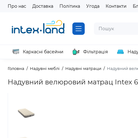
Про нас
Доставка
Політика
Угода
Контакти
Б
Каркасні басейни
Фільтрація
Наду
Головна
Надувні меблі
Надувні матраци
Надувний велюр
Надувний велюровий матрац Intex 641