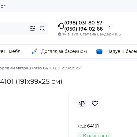
лог
(098) 031-80-57
(050) 194-02-66
🏠Київ: вул. Степана Бандери 10Б
вні меблі
Догляд за басейном
Надувні бас
овий матрац Intex 64101 (191х99х25 см)
01 (191х99х25 см)
Код:
64101
В наявності