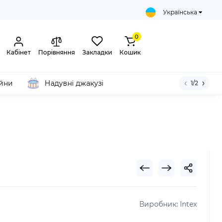
Українська
0
Кабінет
Порівняння
Закладки
Кошик
ейни
Надувні джакузі
1/2
Виробник:
Intex