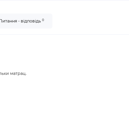
0
Питання - відповідь
льки матрац.