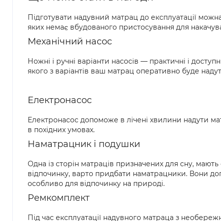
Підготувати надувний матрац до експлуатації можна
яких немає вбудованого пристосування для накачува
Механічний насос
Ножні і ручні варіанти насосів — практичні і доступ
якого з варіантів ваш матрац оперативно буде надути
Електронасос
Електронасос допоможе в лічені хвилини надути мат
в похідних умовах.
Наматрацник і подушки
Одна із сторін матраців призначених для сну, мают
відпочинку, варто придбати наматрацники. Вони доп
особливо для відпочинку на природі.
Ремкомплект
Під час експлуатації надувного матраца з необереж