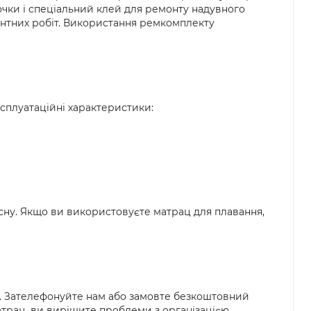
очки і спеціальний клей для ремонту надувного
монтних робіт. Використання ремкомплекту
сплуатаційні характеристики:
сну. Якщо ви використовуєте матрац для плавання,
ня. Зателефонуйте нам або замовте безкоштовний
трац, ви вирішите проблеми з організацією