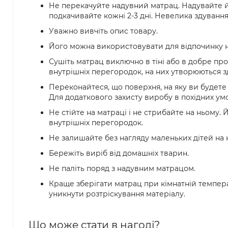
Не перекачуйте надувний матрац. Надувайте й
подкачивайте кожні 2-3 дні. Невелика здуванн
Уважно вивчіть опис товару.
Його можна використовувати для відпочинку на
Сушіть матрац виключно в тіні або в добре п
внутрішніх перегородок, на них утворюються з
Переконайтеся, що поверхня, на яку ви будете к
Для додаткового захисту виробу в похідних ум
Не стійте на матраці і не стрибайте на ньому
внутрішніх перегородок.
Не залишайте без нагляду маленьких дітей на 
Бережіть виріб від домашніх тварин.
Не паліть поряд з надувним матрацом.
Краще зберігати матрац при кімнатній темпера
уникнути розтріскування матеріалу.
Що може стати в нагоді?