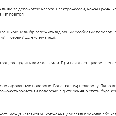
 лише за допомогою насоса. Електронасоси, ножні і ручні 
ння повітря.
ні за ціною. Їх вибір залежить від ваших особистих переваг
й і готовий до експлуатації.
рац, заощадить вам час і сили. При наявності джерела енерг
ь флокированную поверхню. Вона нагадує велюрову. Якщо ви
оможуть захистити поверхню від стирання, а спати буде ко
ності можуть статися ушкодження у вигляді проколів або н