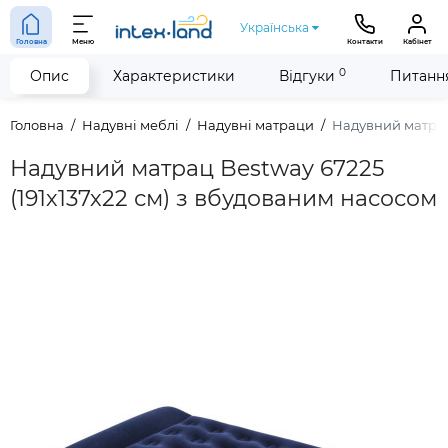
Українська
Головна
Меню
Контакти
Кабінет
0
Опис
Характеристики
Відгуки
Питання
Головна
Надувні меблі
Надувні матраци
Надувний матрац 
Надувний матрац Bestway 67225
(191х137х22 см) з вбудованим насосом