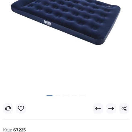
Код:
67225