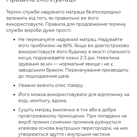
Термін служби надувного матраца безпосередньо
залежить від того, як правильно ви його
використовуєте. Правила для продовження терміну
служби вироби дуже прості:
Не перекачуйте надувний матрац. Надувайте
його приблизно на 80%. Якщо ви довгостроково
використовуєте його будинку в якості спального
місця, подкачивайте кожні 2-3 дні. Невелика
здування за ніч — нормальне явище і не є
заводським браком. Перекачування призводить
до пошкодження швів.
Уважно вивчіть опис товару.
Його можна використовувати для відпочинку на
воді, кемпінгу, вдома.
Сушіть матрац виключно в тіні або в добре
провітрюваному приміщенні. При попаданні на
виріб прямих сонячних променів руйнується
клейова основа внутрішніх перегородок, на них
утворюються здуття і внутрішня частина