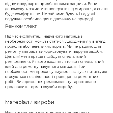
відпочинку, варто придбати наматрацники. Вони
допоможуть захистити поверхню від стирання, а спати
буде комфортніше. Не зайвими будуть і надувні
подушки, особливо для відпочинку на природі.
Ремкомплект
Під час експлуатації надувного матраца з
необережності можуть статися ушкодження у вигляді
проколів або невеликих порізів. Ми не радимо для
ремонту матраца використовувати підручні засоби.
Для цієї мети краще підійдуть спеціальний
ремкомплект. У нього входять латочки і спеціальний
клей для ремонту надувного матраца. При
необхідності ми проконсультуємо вас з усіх питань, які
стосуються послідовності проведення ремонтних
робіт. Використання ремкомплекту гарантовано
продовжить термін служби виробу.
Матеріали вироби
Надувні матраци виготовлені з тришарового