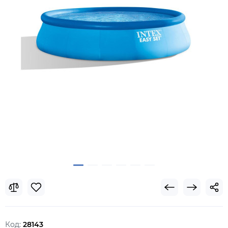
Код:
28143