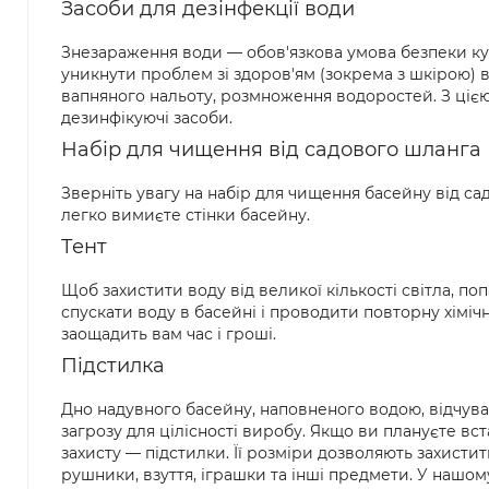
Засоби для дезінфекції води
Знезараження води — обов'язкова умова безпеки куп
уникнути проблем зі здоров'ям (зокрема з шкірою) 
вапняного нальоту, розмноження водоростей. З цією
дезинфікуючі засоби.
Набір для чищення від садового шланга
Зверніть увагу на набір для чищення басейну від са
легко вимиєте стінки басейну.
Тент
Щоб захистити воду від великої кількості світла, по
спускати воду в басейні і проводити повторну хімічн
заощадить вам час і гроші.
Підстилка
Дно надувного басейну, наповненого водою, відчуває 
загрозу для цілісності виробу. Якщо ви плануєте в
захисту — підстилки. Її розміри дозволяють захисти
рушники, взуття, іграшки та інші предмети. У нашому