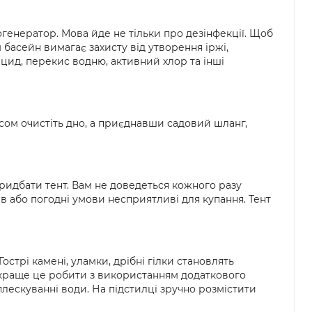
генератор. Мова йде не тільки про дезінфекції. Щоб
басейн вимагає захисту від утворення іржі,
цид, перекис водню, активний хлор та інші
осом очистіть дно, а приєднавши садовий шланг,
 придбати тент. Вам не доведеться кожного разу
ів або погодні умови несприятливі для купання. Тент
стрі камені, уламки, дрібні гілки становлять
, краще це робити з використанням додаткового
плескуванні води. На підстилці зручно розмістити