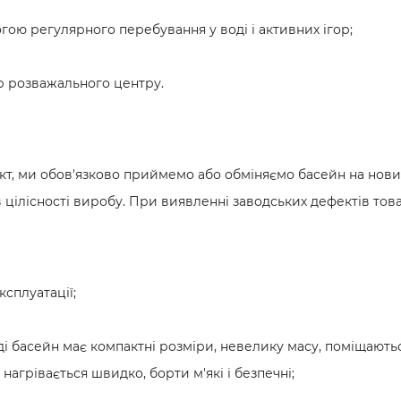
гою регулярного перебування у воді і активних ігор;
єр розважального центру.
т, ми обов'язково приймемо або обміняємо басейн на новий,
цілісності виробу. При виявленні заводських дефектів тов
ксплуатації;
і басейн має компактні розміри, невелику масу, поміщаютьс
агрівається швидко, борти м'які і безпечні;