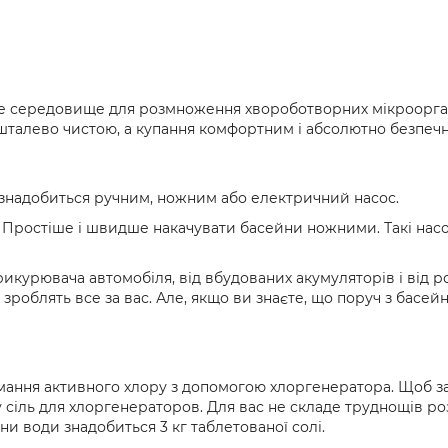
— це середовище для розмноження хвороботворних мікроорган
шталево чистою, а купання комфортним і абсолютно безпеч
 знадобиться ручним, ножним або електричний насос.
ї. Простіше і швидше накачувати басейни ножними. Такі насо
 прикурювача автомобіля, від вбудованих акумуляторів і від 
 зроблять все за вас. Але, якщо ви знаєте, що поруч з бас
ння активного хлору з допомогою хлоргенератора. Щоб заб
сіль для хлоргенераторов. Для вас не складе труднощів ро
и води знадобиться 3 кг таблетованої солі.