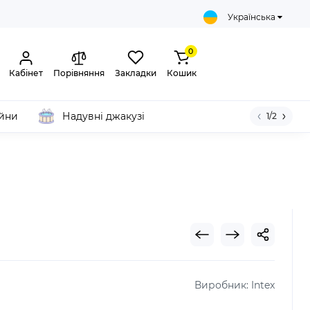
Українська
0
Кабінет
Порівняння
Закладки
Кошик
ейни
Надувні джакузі
1/2
Виробник:
Intex