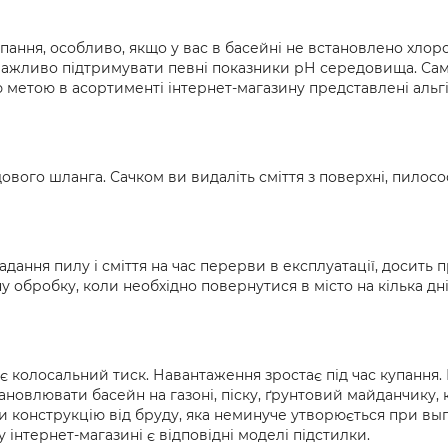
ання, особливо, якщо у вас в басейні не встановлено хлоро
важливо підтримувати певні показники рН середовища. Сам 
 метою в асортименті інтернет-магазину представлені альгі
дового шланга. Сачком ви видаліть сміття з поверхні, пилос
падання пилу і сміття на час перерви в експлуатації, досить
у обробку, коли необхідно повернутися в місто на кілька дн
колосальний тиск. Навантаження зростає під час купання. Го
становлювати басейн на газоні, піску, ґрунтовий майданчику
ти конструкцію від бруду, яка неминуче утворюється при вы
 інтернет-магазині є відповідні моделі підстилки.