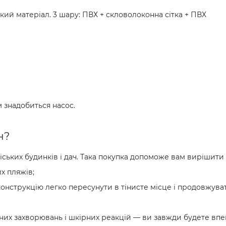
кий матеріал. 3 шару: ПВХ + скловолоконна сітка + ПВХ
м знадобиться насос.
н?
ських будинків і дач. Така покупка допоможе вам вирішити 
х пляжів;
, конструкцію легко пересунути в тінисте місце і продовж
ійних захворювань і шкірних реакцій — ви завжди будете вп