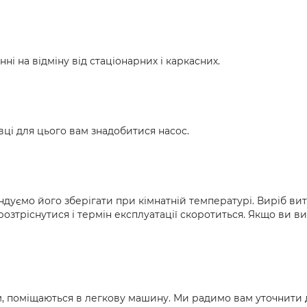
і на відміну від стаціонарних і каркасних.
вці для цього вам знадобитися насос.
уємо його зберігати при кімнатній температурі. Виріб вит
розтріснутися і термін експлуатації скоротиться. Якщо ви 
22 м, поміщаються в легкову машину. Ми радимо вам уточнит