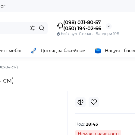
лог
(098) 031-80-57
(050) 194-02-66
🏠Київ: вул. Степана Бандери 10Б
вні меблі
Догляд за басейном
Надувні бас
96х84 см)
 см)
Код:
28143
Немає в наявності