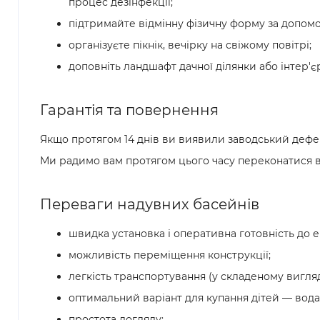
процес дезінфекції;
підтримайте відмінну фізичну форму за допомо
організуєте пікнік, вечірку на свіжому повітрі;
доповніть ландшафт дачної ділянки або інтер'
Гарантія та повернення
Якщо протягом 14 днів ви виявили заводський дефек
Ми радимо вам протягом цього часу переконатися в 
Переваги надувних басейнів
швидка установка і оперативна готовність до е
можливість переміщення конструкції;
легкість транспортування (у складеному вигляд
оптимальний варіант для купання дітей — вода н
простота догляду;