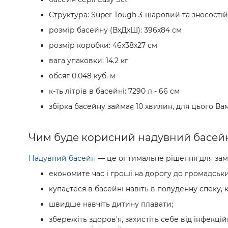
Структура: Super Tough 3-шаровий та зносостій
розмір басейну (ВхДхШ): 396x84 см
розмір коробки: 46x38x27 см
вага упаковки: 14.2 кг
обсяг 0.048 куб. м
к-ть літрів в басейні: 7290 л - 66 см
збірка басейну займає 10 хвилин, для цього Ва
Чим буде корисний надувний басей
Надувний басейн
— це оптимальне рішення для замі
економите час і гроші на дорогу до громадськи
купаєтеся в басейні навіть в полуденну спеку
швидше навчіть дитину плавати;
збережіть здоров'я, захистіть себе від інфекц