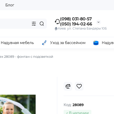
ы
Блог
(098) 031-80-57
(050) 194-02-66
🏠Киев: ул. Степана Бандеры 10Б
Надувная мебель
Уход за бассейном
Надув
tex 28089 - фонтан с подсветкой
Код:
28089
В наличии