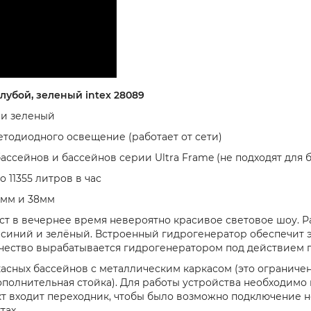
лубой, зеленый intex 28089
, и зеленый
тодиодного освещение (работает от сети)
ссейнов и бассейнов серии Ultra Frame (не подходят для ба
 11355 литров в час
2мм и 38мм
ст в вечернее время невероятно красивое световое шоу. 
, синий и зелёный. Встроенный гидрогенератор обеспечит э
чество вырабатывается гидрогенератором под действием п
асных бассейнов с металлическим каркасом (это ограничен
ополнительная стойка). Для работы устройства необходимо
лект входит переходник, чтобы было возможно подключение 
тах.