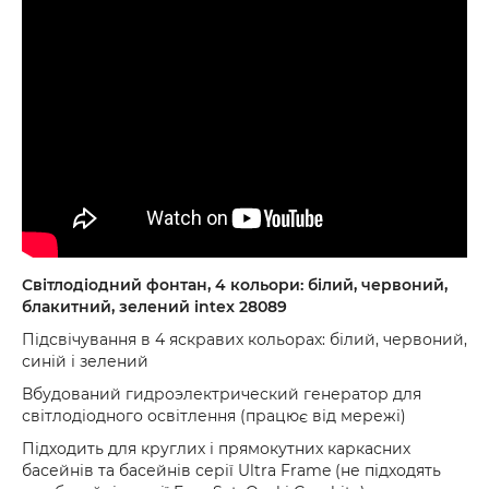
Світлодіодний фонтан, 4 кольори: білий, червоний,
блакитний, зелений intex 28089
Підсвічування в 4 яскравих кольорах: білий, червоний,
синій і зелений
Вбудований гидроэлектрический генератор для
світлодіодного освітлення (працює від мережі)
Підходить для круглих і прямокутних каркасних
басейнів та басейнів серії Ultra Frame (не підходять