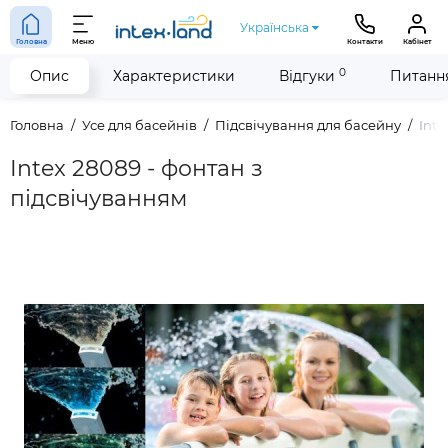
Українська
Головна
Меню
Контакти
Кабінет
0
Опис
Характеристики
Відгуки
Питання
Головна
Усе для басейнів
Підсвічування для басейну
Inte
Intex 28089 - фонтан з
підсвічуванням