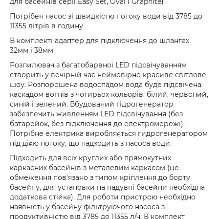
для басейнів серії Easy Set, Oval і Graphite)
Потрібен насос зі швидкістю потоку води від 3785 до
11355 літрів в годину
В комплекті адаптер для підключення до шлангах
32мм і 38мм
Розпилювач з багатобарвної LED підсвічуванням
створить у вечірній час неймовірно красиве світлове
шоу. Розпорошена водоспадом вода буде підсвічена
каскадом вогнів з чотирьох кольорів: білий, червоний,
синій і зелений. Вбудований гідрогенератор
забезпечить живленням LED підсвічування (без
батарейок, без підключення до електромережі).
Потрібне електрика виробляється гидрогенератором
під дією потоку, що надходить з насоса води.
Підходить для всіх круглих або прямокутних
каркасних басейнів з металевим каркасом (це
обмеження пов'язано з типом кріплення до борту
басейну, для установки на надувні басейни необхідна
додаткова стійка). Для роботи пристрою необхідно
наявність у басейну фільтруючого насоса з
продуктивністю від 3785 до 11355 л/ч. В комплект