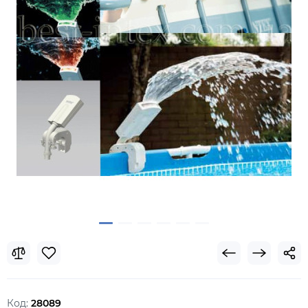
Код:
28089