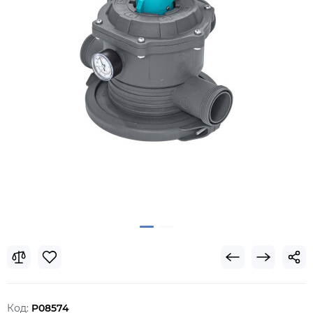
Код:
P08574