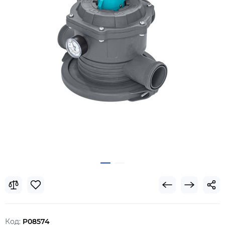
Код:
P08574