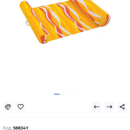
Код:
58834Y