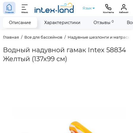
Язык
Главная
Меню
Контакты
Кабинет
0
Описание
Характеристики
Отзывы
Во
Главная
Все для бассейнов
Надувные шезлонги и матрасы
Водный надувной гамак Intex 58834
Желтый (137х99 см)