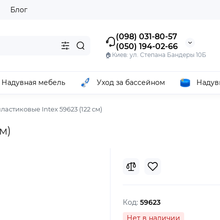
ы
Блог
(098) 031-80-57
(050) 194-02-66
🏠Киев: ул. Степана Бандеры 10Б
Надувная мебель
Уход за бассейном
Надув
ластиковые Intex 59623 (122 см)
м)
Код:
59623
Нет в наличии