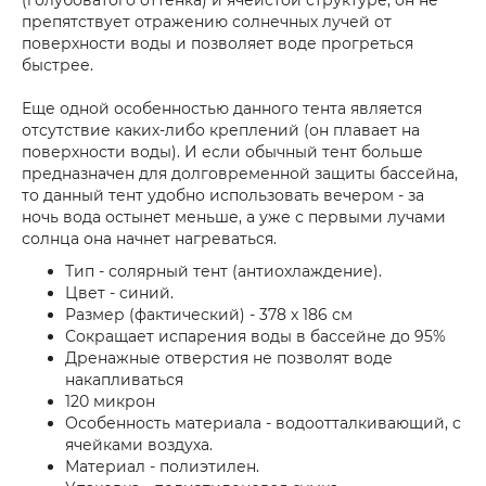
(голубоватого оттенка) и ячеистой структуре, он не
препятствует отражению солнечных лучей от
поверхности воды и позволяет воде прогреться
быстрее.
Еще одной особенностью данного тента является
отсутствие каких-либо креплений (он плавает на
поверхности воды). И если обычный тент больше
предназначен для долговременной защиты бассейна,
то данный тент удобно использовать вечером - за
ночь вода остынет меньше, а уже с первыми лучами
солнца она начнет нагреваться.
Тип - солярный тент (антиохлаждение).
Цвет - cиний.
Размер (фактический) - 378 х 186 см
Сокращает испарения воды в бассейне до 95%
Дренажные отверстия не позволят воде
накапливаться
120 микрон
Особенность материала - водоотталкивающий, с
ячейками воздуха.
Материал - полиэтилен.