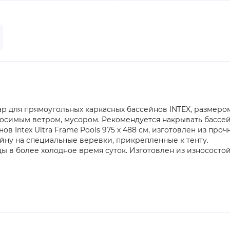
р для прямоугольных каркасных бассейнов INTEX, размером 
осимым ветром, мусором. Рекомендуется накрывать бассейн 
в Intex Ultra Frame Pools 975 х 488 см, изготовлен из про
йну на специальные веревки, прикрепленные к тенту.
ды в более холодное время суток. Изготовлен из износосто