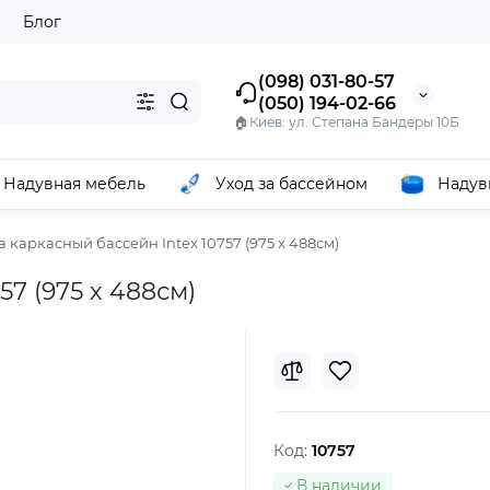
ы
Блог
(098) 031-80-57
(050) 194-02-66
🏠Киев: ул. Степана Бандеры 10Б
Надувная мебель
Уход за бассейном
Надув
а каркасный бассейн Intex 10757 (975 х 488см)
57 (975 х 488см)
Код:
10757
В наличии