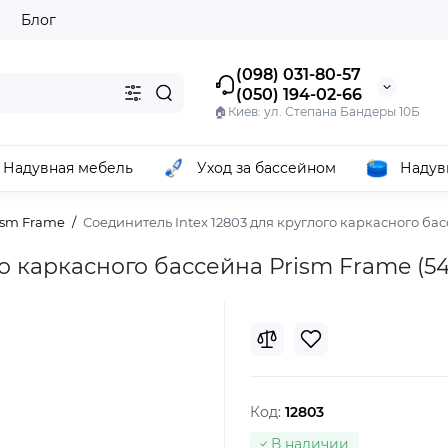
ы
Блог
(098) 031-80-57
(050) 194-02-66
🏠Киев: ул. Степана Бандеры 10Б
Надувная мебель
Уход за бассейном
Надув
ism Frame
Соединитель Intex 12803 для круглого каркасного басс
о каркасного бассейна Prism Frame (549
Код:
12803
В наличии