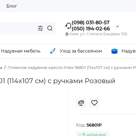
ы
Блог
(098) 031-80-57
(050) 194-02-66
🏠Киев: ул. Степана Бандеры 10Б
Надувная мебель
Уход за бассейном
Надув
ы
Пляжное надувное кресло Intex 56801 (114х107 см) с ручками 
1 (114х107 см) с ручками Розовый
Код:
56801P
В наличии