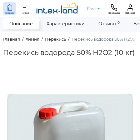
Язык
Главная
Меню
Контакты
Кабинет
0
Описание
Характеристики
Отзывы
Во
Главная
Химия
Перекись
Перекись водорода 50% H2O2 (10
Перекись водорода 50% H2O2 (10 кг)