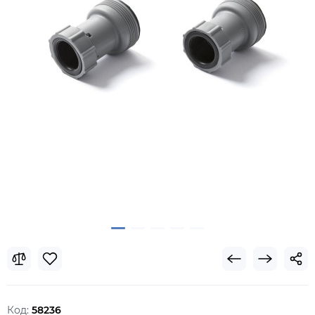
Код:
58236