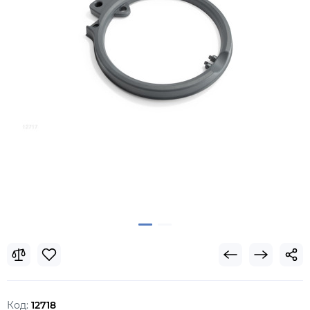
Код:
12718