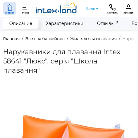
Язык
Главная
Меню
Контакты
Кабинет
0
Описание
Характеристики
Отзывы
Во
Главная
Все для бассейнов
Жилеты для плавания
Нарукав
Нарукавники для плавання Intex
58641 "Люкс", серія "Школа
плавання"