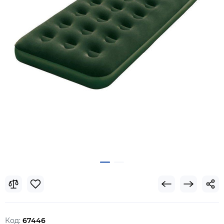
Код:
67446