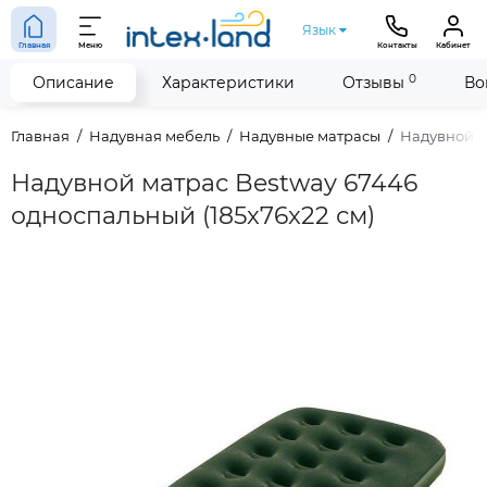
Язык
Главная
Меню
Контакты
Кабинет
0
Описание
Характеристики
Отзывы
Во
Главная
Надувная мебель
Надувные матрасы
Надувной м
Надувной матрас Bestway 67446
односпальный (185x76x22 см)