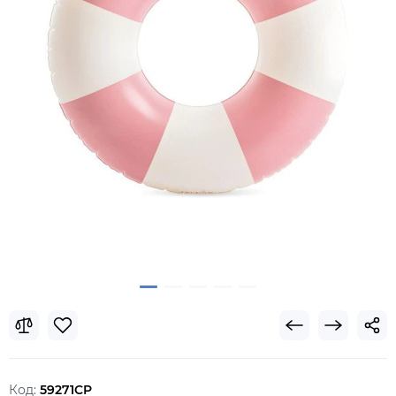
Код:
59271CP