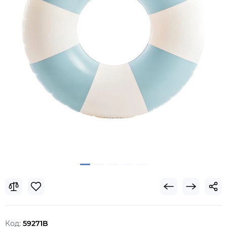
Код:
59271B