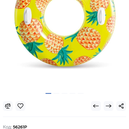
Код:
56261P