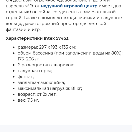
Он доставит огромное удовольствие и детям и
взрослым! Этот
надувной игровой центр
имеет два
отдельных бассейна, соединенных замечательной
горкой. Также в комплект входят мячики и надувные
кольца, давая огромный простор для детской
фантазии и игр.
Характеристики Intex 57453:
размеры: 297 х 193 х 135 см;
объем бассейна (при заполнении воды на 80%):
175+206 л;
6 разноцветных шариков;
надувная горка;
фонтан;
заплатка-самоклейка;
максимальная нагрузка: 81 кг;
возраст: от 2х лет;
вес: 7.5 кг.