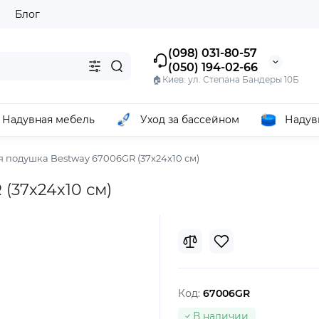
ы
Блог
(098) 031-80-57
(050) 194-02-66
🏠Киев: ул. Степана Бандеры 10Б
Надувная мебель
Уход за бассейном
Надув
 подушка Bestway 67006GR (37х24х10 см)
(37х24х10 см)
Код:
67006GR
В наличии