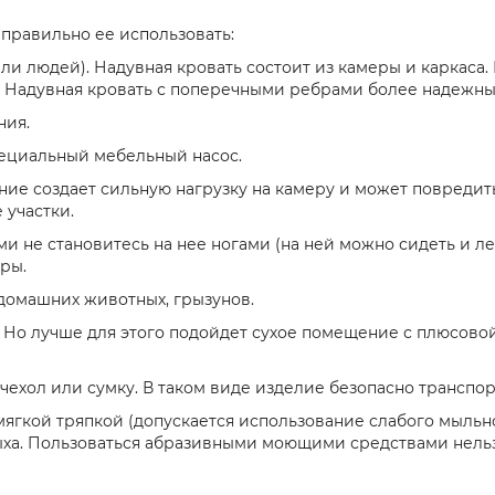
 правильно ее использовать:
ли людей). Надувная кровать состоит из камеры и каркаса
 Надувная кровать с поперечными ребрами более надежный
ния.
пециальный мебельный насос.
ние создает сильную нагрузку на камеру и может повредит
 участки.
и не становитесь на нее ногами (на ней можно сидеть и ле
ры.
 домашних животных, грызунов.
 Но лучше для этого подойдет сухое помещение с плюсовой
ехол или сумку. В таком виде изделие безопасно транспор
кой тряпкой (допускается использование слабого мыльног
ыха. Пользоваться абразивными моющими средствами нельз