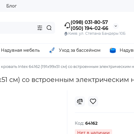
ы
Блог
(098) 031-80-57
(050) 194-02-66
🏠Киев: ул. Степана Бандеры 10Б
Надувная мебель
Уход за бассейном
Надув
кровать Intex 64162 (191х99х51 см) со встроенным электрическим 
99х51 см) со встроенным электрическим
Код:
64162
Нет в наличии