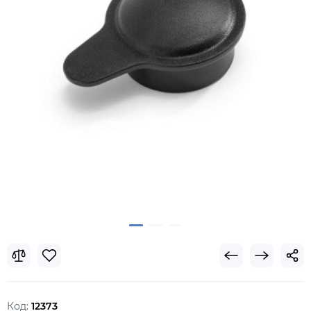
Код:
12373