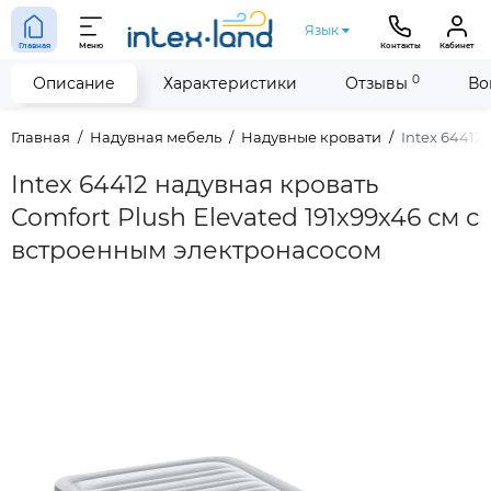
Язык
Главная
Меню
Контакты
Кабинет
0
Описание
Характеристики
Отзывы
Во
Главная
Надувная мебель
Надувные кровати
Intex 64412
Intex 64412 надувная кровать
Comfort Plush Elevated 191х99х46 см с
встроенным электронасосом