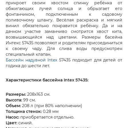
прикроет своим хвостом спинку ребёнка от
обжигающих лучей солнца и обрызгает его
фонтанчиком, подключенным к садовому
поливочному шлангу. Весёлая раскраска и мягкий
винил обязательно понравится ребёнку. Да и на
дачном участке заманчиво смотрится хвост кита,
возвышающийся над цветами. Размеры басейна
Интекс 57435 позволяют и родителям присоединиться
к своему чаду. Для слива воды предусмотрен
специальный клапан.
Бассейн надувной Intex
57435 подходит для детей от
годика до шести лет.
Характеристики бассейна Intex 57435:
Размеры:
208х163 см.
Высота:
99 см.
Объем:
208 л (при 80% наполнении)
Толщина стенок:
0.28 мм
Насос:
приобретается отдельно.
Цвет:
синий.