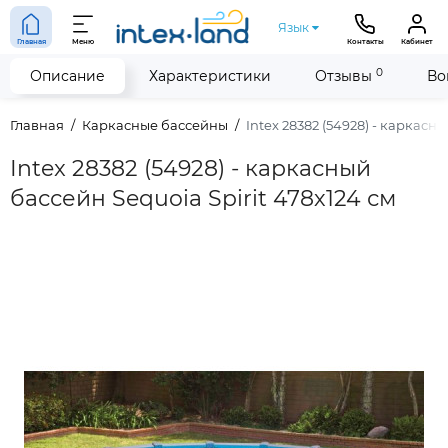
Язык
Главная
Меню
Контакты
Кабинет
0
Описание
Характеристики
Отзывы
Во
Главная
Каркасные бассейны
Intex 28382 (54928) - каркасн
Intex 28382 (54928) - каркасный
бассейн Sequoia Spirit 478х124 см