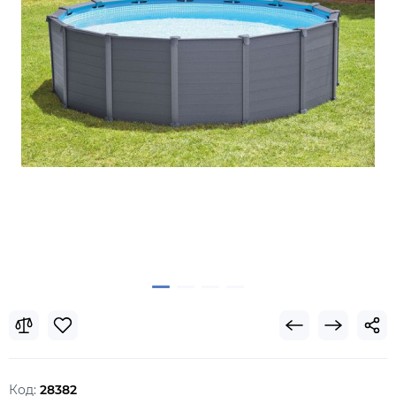
Код:
28382