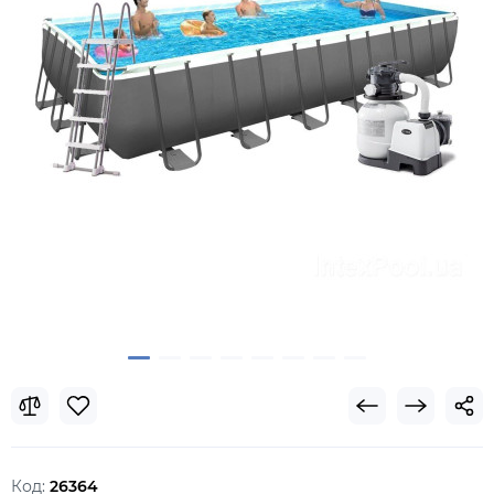
Код:
26364