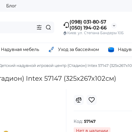
ы
Блог
(098) 031-80-57
(050) 194-02-66
🏠Киев: ул. Степана Бандеры 10Б
Надувная мебель
Уход за бассейном
Надув
Детский надувной игровой центр (Стадион) Intex 57147 (325х267х10
дион) Intex 57147 (325х267х102см)
Код:
57147
Нет в наличии