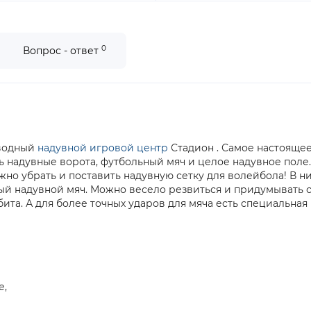
0
Вопрос - ответ
 водный
надувной игровой центр
Стадион . Самое настоящее
ть надувные ворота, футбольный мяч и целое надувное поле
ожно убрать и поставить надувную сетку для волейбола! В 
ый надувной мяч. Можно весело резвиться и придумывать с
бита. А для более точных ударов для мяча есть специальная
е,