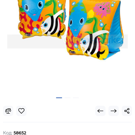
Код:
58652