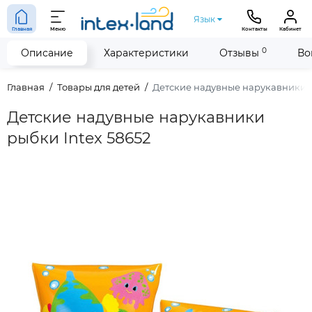
Язык
Главная
Меню
Контакты
Кабинет
0
Описание
Характеристики
Отзывы
Во
Главная
Товары для детей
Детские надувные нарукавники р
Детские надувные нарукавники
рыбки Intex 58652