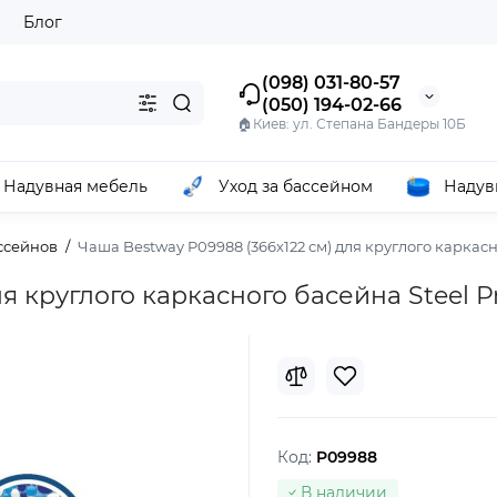
ы
Блог
(098) 031-80-57
(050) 194-02-66
🏠Киев: ул. Степана Бандеры 10Б
Надувная мебель
Уход за бассейном
Надув
ссейнов
Чаша Bestway P09988 (366х122 см) для круглого каркасн
ля круглого каркасного басейна Steel 
Код:
P09988
В наличии