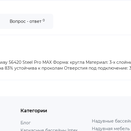
0
Вопрос - ответ
way 56420 Steel Pro MAX Форма: кругла Материал: 3-х слойн
а 83% устойчива к проколам Отверстия под подключение: 32
Категории
Надувные бассейн
Блог
Надувная мебель 
Каркасные бассейны Intex