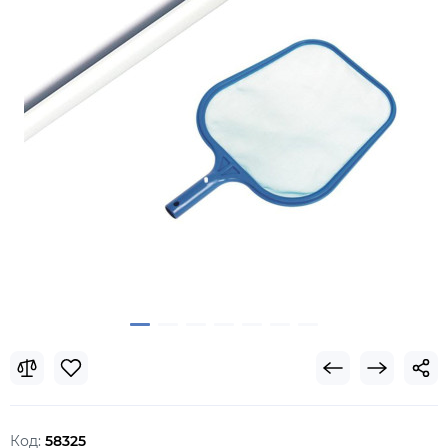
Код:
58325