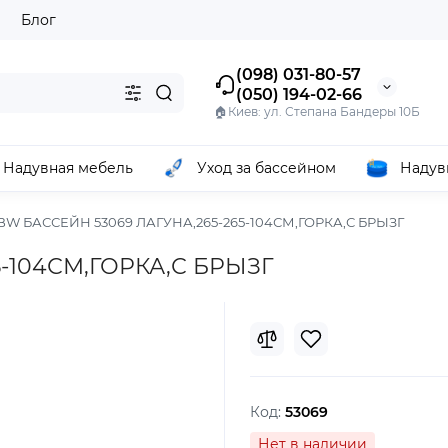
ы
Блог
(098) 031-80-57
(050) 194-02-66
🏠Киев: ул. Степана Бандеры 10Б
Надувная мебель
Уход за бассейном
Надув
BW БАССЕЙН 53069 ЛАГУНА,265-265-104СМ,ГОРКА,С БРЫЗГ
5-104СМ,ГОРКА,С БРЫЗГ
Код:
53069
Нет в наличии