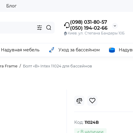
ы
Блог
(098) 031-80-57
(050) 194-02-66
🏠Киев: ул. Степана Бандеры 10Б
Надувная мебель
Уход за бассейном
Надув
ra Frame
Болт «B» Intex 11024 для бассейнов
Код:
11024B
В наличии