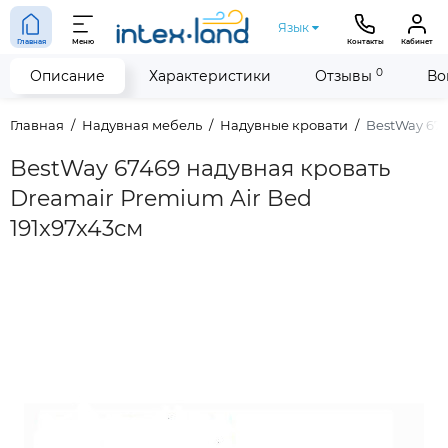
Язык
Главная
Меню
Контакты
Кабинет
0
Описание
Характеристики
Отзывы
Во
Главная
Надувная мебель
Надувные кровати
BestWay 674
BestWay 67469 надувная кровать
Dreamair Premium Air Bed
191x97x43см