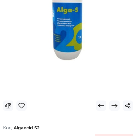
Код:
Algaecid S2