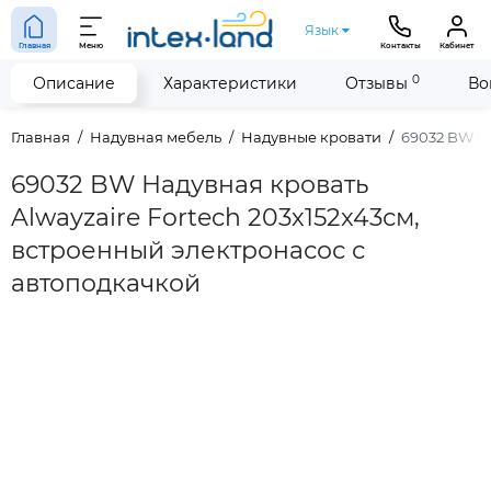
Язык
Главная
Меню
Контакты
Кабинет
0
Описание
Характеристики
Отзывы
Во
Главная
Надувная мебель
Надувные кровати
69032 BW На
69032 BW Надувная кровать
Alwayzaire Fortech 203х152х43см,
встроенный электронасос с
автоподкачкой