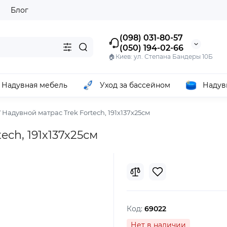
ы
Блог
(098) 031-80-57
(050) 194-02-66
🏠Киев: ул. Степана Бандеры 10Б
Надувная мебель
Уход за бассейном
Надув
Надувной матрас Trek Fortech, 191х137х25см
ch, 191х137х25см
Код:
69022
Нет в наличии