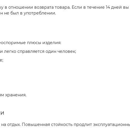
у в отношении возврата товара. Если в течение 14 дней в
н не был в употреблении.
неоспоримые плюсы изделия:
и легко справляется один человек;
е;
ям хранения.
ли
а на отдых. Повышенная стойкость продлит эксплуатационн