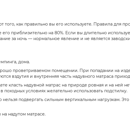
т того, как правильно вы его используете. Правила для пр
 его приблизительно на 80%. Если вы длительно использует
ание за ночь — нормальное явление и не является заводс
емпинга, дома.
хорошо проветриваемом помещении. При попадании на изде
ются вздутия и внутренняя часть надувного матраса приход
ете класть надувной матрас на природе ровная и на ней нет
в походных условиях желательно использовать подстилку.
Его нельзя подвергать сильным вертикальным нагрузкам. 
 на надутом матрасе.