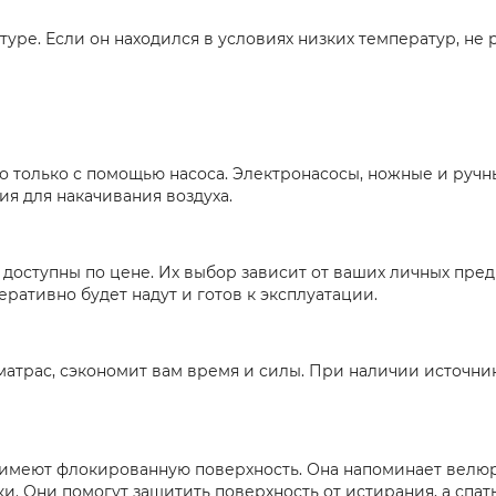
ре. Если он находился в условиях низких температур, не р
о только с помощью насоса. Электронасосы, ножные и руч
ия для накачивания воздуха.
доступны по цене. Их выбор зависит от ваших личных пре
ративно будет надут и готов к эксплуатации.
атрас, сэкономит вам время и силы. При наличии источник
, имеют флокированную поверхность. Она напоминает велюр
и. Они помогут защитить поверхность от истирания, а спа