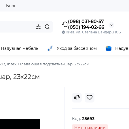
ы
Блог
(098) 031-80-57
(050) 194-02-66
🏠Киев: ул. Степана Бандеры 10Б
Надувная мебель
Уход за бассейном
Надув
693, Intex, Плавающая подсветка-шар, 23х22см
шар, 23х22см
Код:
28693
Нет в наличии