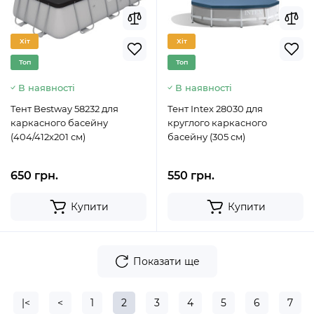
Хіт
Хіт
Топ
Топ
В наявності
В наявності
Тент Bestway 58232 для
Тент Intex 28030 для
каркасного басейну
круглого каркасного
(404/412х201 см)
басейну (305 см)
650 грн.
550 грн.
Купити
Купити
Показати ще
|<
<
1
2
3
4
5
6
7