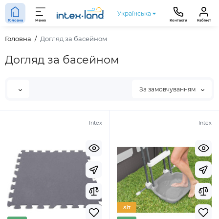
Українська
Головна
Меню
Контакти
Кабінет
Головна
Догляд за басейном
Догляд за басейном
За замовчуванням
Intex
Intex
Хіт